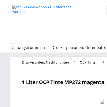
und Belichtungstrommeln
Druckerpatronen, Tintenpatr

Druckertinten, Nachfülltinten
OCP Tinten
1 Liter OCP Tinte MP272 magenta, 