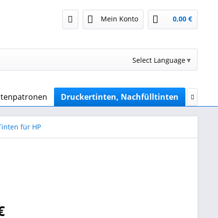
Mein Konto
0,00 €
Select Language
▼
intenpatronen
Druckertinten, Nachfülltinten
Sublim

inten für HP
€