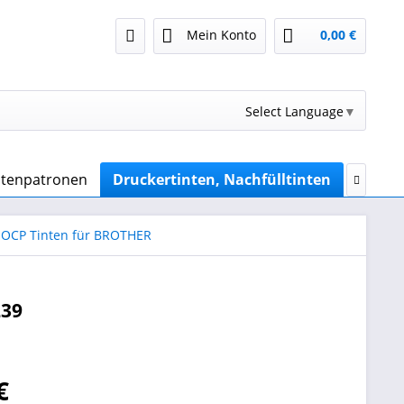
Mein Konto
0,00 €
Select Language
▼
intenpatronen
Druckertinten, Nachfülltinten
Sublim

 OCP Tinten für BROTHER
239
€