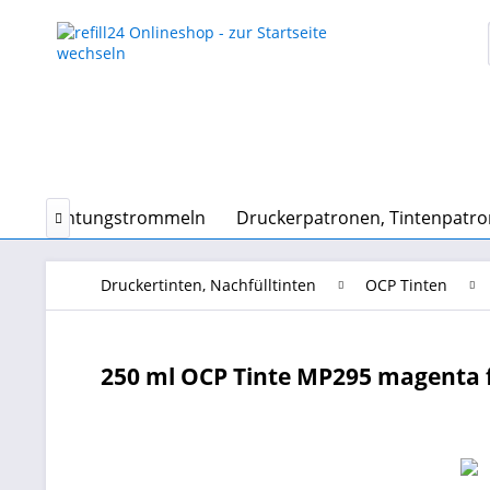
und Belichtungstrommeln
Druckerpatronen, Tintenpatr

Druckertinten, Nachfülltinten
OCP Tinten
250 ml OCP Tinte MP295 magenta fü