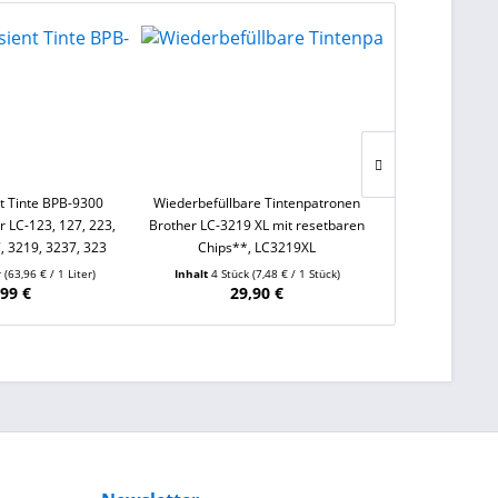
t Tinte BPB-9300
Wiederbefüllbare Tintenpatronen
Kompatible D
r LC-123, 127, 223,
Brother LC-3219 XL mit resetbaren
364XL yellow, 
, 3219, 3237, 323
Chips**, LC3219XL
CB
r
(63,96 € / 1 Liter)
Inhalt
4 Stück
(7,48 € / 1 Stück)
Inhalt
14.5
,99 €
29,90 €
ab