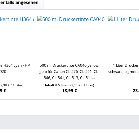
enfalls angesehen
te H364 cyan - HP
500 ml Druckertinte CA040 yellow,
1 Liter Drucker
 920
gelb für Canon CL-576, CL-561, CL-
schwarz, pigmenti
546, CL-541, CL-513, CL-511...
27,98 € / 1 Liter)
Inhalt
0.5 Liter
(27,98 € / 1 Liter)
9 €
13,99 €
23