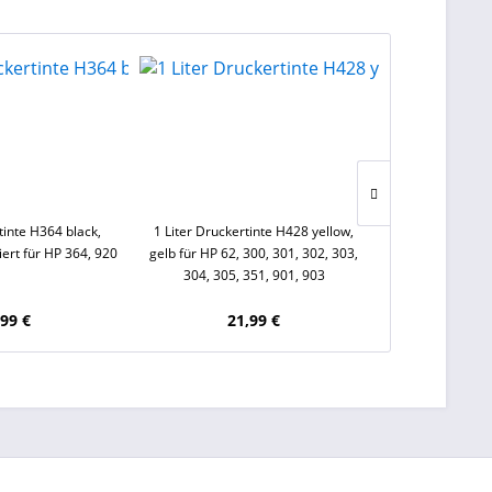
tinte H364 black,
1 Liter Druckertinte H428 yellow,
500 ml Druckert
ert für HP 364, 920
gelb für HP 62, 300, 301, 302, 303,
Canon CL-576, 
304, 305, 351, 901, 903
541, CL-513,
Inhalt
0.5 Lit
,99 €
21,99 €
1