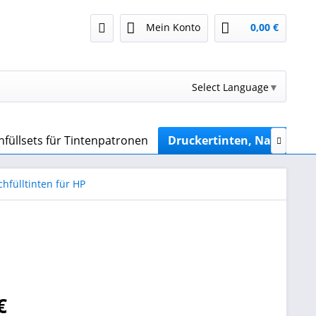
Mein Konto
0,00 €
Select Language
▼
füllsets für Tintenpatronen
Druckertinten, Nachfüllti

chfülltinten für HP
€