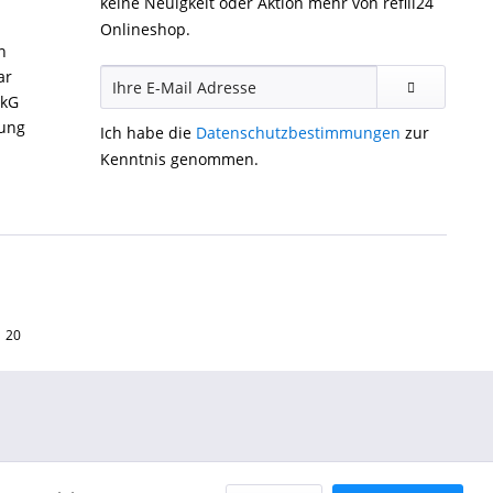
keine Neuigkeit oder Aktion mehr von refill24
Onlineshop.
n
ar
ckG
gung
Ich habe die
Datenschutzbestimmungen
zur
Kenntnis genommen.
1 20