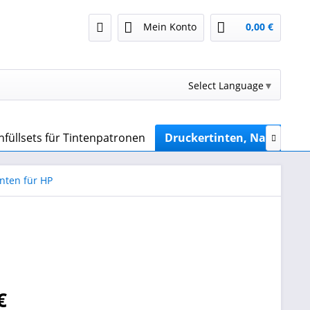
Mein Konto
0,00 €
Select Language
▼
füllsets für Tintenpatronen
Druckertinten, Nachfüllti

nten für HP
€