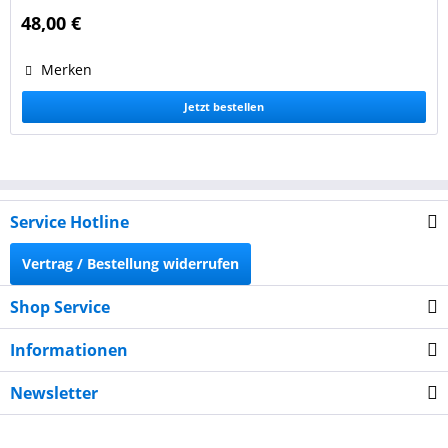
LC-1000 - alle Farben LC-1100 - alle Farben LC-1220 - alle
48,00 €
Farben LC-1240 - alle...
Merken
Jetzt bestellen
Service Hotline
Vertrag / Bestellung widerrufen
Shop Service
Informationen
Newsletter