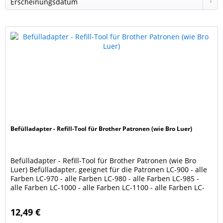
Befülladapter - Refill-Tool für Brother Patronen (wie Bro Luer)
Befülladapter - Refill-Tool für Brother Patronen (wie Bro
Luer) Befülladapter, geeignet für die Patronen LC-900 - alle
Farben LC-970 - alle Farben LC-980 - alle Farben LC-985 -
alle Farben LC-1000 - alle Farben LC-1100 - alle Farben LC-
1220 - alle Farben LC-1240 - alle Farben LC-1280 - alle
Farben LC-123 - alle Farben LC-125 - alle Farben LC-127 LC-
12,49 €
223 - alle Farben LC-225 -...