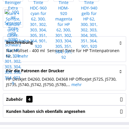
Beschreibung
Nachfüllset - 400 ml Sensient Tinte für HP Tintenpatronen
Nr. ...
mehr
Für die Patronen der Drucker
HP DeskJet D4260, D4360, D4368 HP OfficeJet J5725, J5730,
J5735, J5740, J5742, J5750, J5780,...
mehr
Zubehör
4
Kunden haben sich ebenfalls angesehen