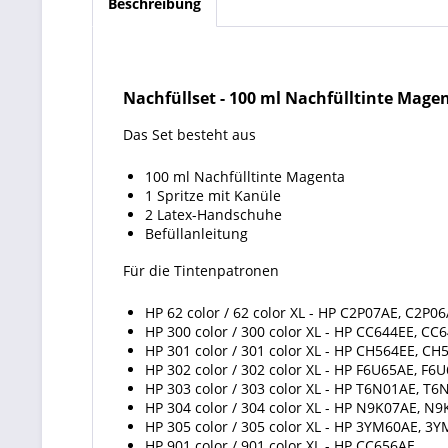
Beschreibung
Nachfüllset
-
100 ml Nachfülltinte Mage
Das Set besteht aus
100 ml Nachfülltinte Magenta
1 Spritze mit Kanüle
2 Latex-Handschuhe
Befüllanleitung
Für die Tintenpatronen
HP 62 color / 62 color XL - HP C2P07AE, C2P0
HP 300 color / 300 color XL - HP CC644EE, CC
HP 301 color / 301 color XL - HP CH564EE, CH
HP 302 color / 302 color XL - HP F6U65AE, F6
HP 303 color / 303 color XL - HP T6N01AE, T
HP 304 color / 304 color XL - HP N9K07AE, N
HP 305 color / 305 color XL - HP 3YM60AE, 3
HP 901 color / 901 color XL - HP CC656AE