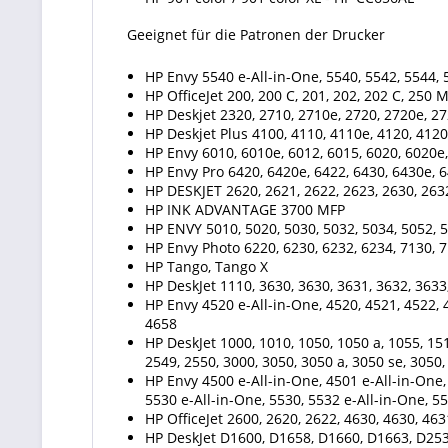
Geeignet für die Patronen der Drucker
HP Envy 5540 e-All-in-One, 5540, 5542, 5544, 5
HP OfficeJet 200, 200 C, 201, 202, 202 C, 250 
HP Deskjet 2320, 2710, 2710e, 2720, 2720e, 27
HP Deskjet Plus 4100, 4110, 4110e, 4120, 4120
HP Envy 6010, 6010e, 6012, 6015, 6020, 6020e,
HP Envy Pro 6420, 6420e, 6422, 6430, 6430e, 6
HP DESKJET 2620, 2621, 2622, 2623, 2630, 2632
HP INK ADVANTAGE 3700 MFP
HP ENVY 5010, 5020, 5030, 5032, 5034, 5052,
HP Envy Photo 6220, 6230, 6232, 6234, 7130, 7
HP Tango, Tango X
HP DeskJet 1110, 3630, 3630, 3631, 3632, 3633
HP Envy 4520 e-All-in-One, 4520, 4521, 4522, 4
4658
HP DeskJet 1000, 1010, 1050, 1050 a, 1055, 151
2549, 2550, 3000, 3050, 3050 a, 3050 se, 3050,
HP Envy 4500 e-All-in-One, 4501 e-All-in-One, 
5530 e-All-in-One, 5530, 5532 e-All-in-One, 55
HP OfficeJet 2600, 2620, 2622, 4630, 4630, 463
HP DeskJet D1600, D1658, D1660, D1663, D253