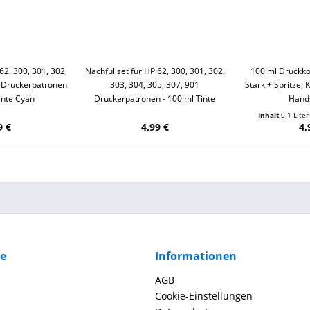
62, 300, 301, 302,
Nachfüllset für HP 62, 300, 301, 302,
100 ml Druckko
1 Druckerpatronen
303, 304, 305, 307, 901
Stark + Spritze, 
inte Cyan
Druckerpatronen - 100 ml Tinte
Hand
Black
Inhalt
0.1 Lite
9 €
4,99 €
4,
ce
Informationen
AGB
Cookie-Einstellungen