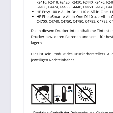
F2410, F2418, F2420, F2430, F2440, F2476, F24
F4400, F4424, F4435, F4440, F4450, F4470, F44
HP Envy 100 e-All-in-One, 110 e-All-in-One, 11
HP PhotoSmart e-All-in-One D110 a, e-All-in-
C4700, C4740, C4750, C4780, C4783, C4785, C
Die in diesem Druckertinte enthaltene Tinte steht
Drucker bzw. deren Patronen und somit für best
lagern.
Dies ist kein Produkt des Druckerherstellers. 
jeweiligen Rechteinhaber.
- Produkt außerhalb der Reichweite von Kindern a