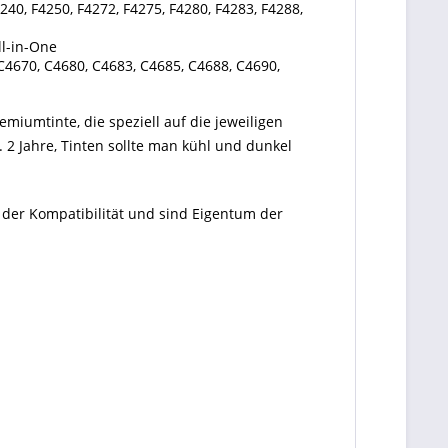
240, F4250, F4272, F4275, F4280, F4283, F4288,
ll-in-One
 C4670, C4680, C4683, C4685, C4688, C4690,
emiumtinte, die speziell auf die jeweiligen
 2 Jahre, Tinten sollte man kühl und dunkel
 der Kompatibilität und sind Eigentum der