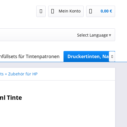
Mein Konto
0,00 €
Select Language
▼
füllsets für Tintenpatronen
Druckertinten, Nachfüllti

ets + Zubehör für HP
ml Tinte