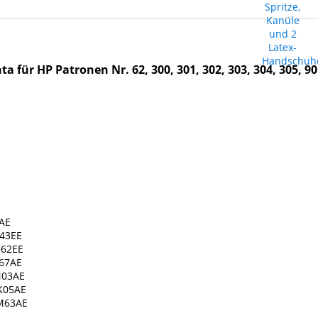
nta für HP
Patronen Nr.
62, 300, 301, 302, 303, 304, 305, 9
6AE
643EE
562EE
U67AE
6N03AE
9K05AE
YM63AE