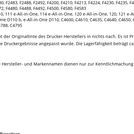
80, F2483, F2488, F2492, F4200, F4210, F4213, F4224, F4230, F4235, F4
72, F4480, F4488, F4492, F4500, F4580, F4583
0, 111 e-All-in-One, 114 e-All-in-One, 120 e-All-in-One, 120, 121 e-A
One D110 b, e-All-in-One D110, C4600, C4610, C4635, C4640, C4650,
4788, C4795
 der Originaltinte des Drucker-Herstellers in nichts nach. Es ist Pr
e Druckergebnisse angepasst wurde. Die Lagerfähigkeit beträgt ca.
Alle Hersteller- und Markennamen dienen nur zur Kenntlichmachung
ufbewahren