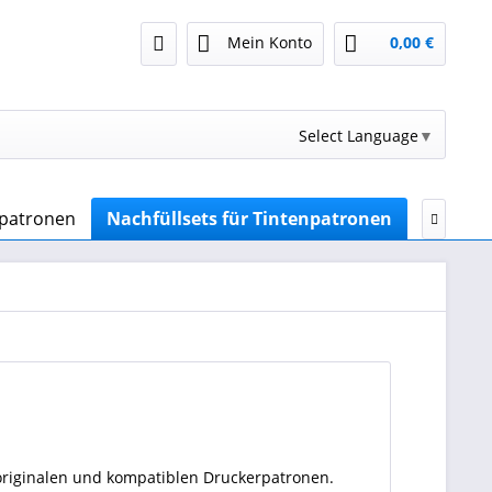
Mein Konto
0,00 €
Select Language
▼
npatronen
Nachfüllsets für Tintenpatronen
Druckert

originalen und kompatiblen Druckerpatronen.