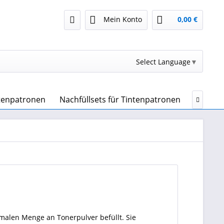
Mein Konto
0,00 €
Select Language
▼
ntenpatronen
Nachfüllsets für Tintenpatronen
Drucker

malen Menge an Tonerpulver befüllt. Sie