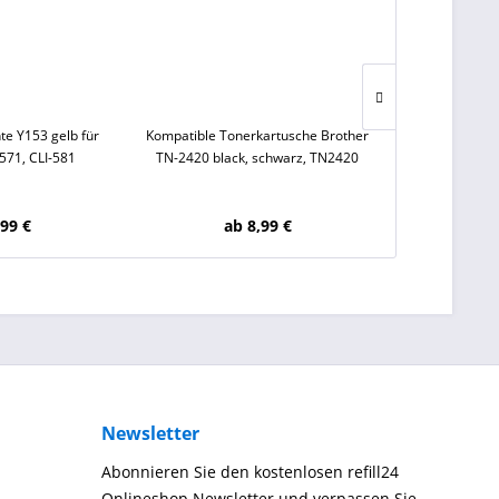
nte Y153 gelb für
Kompatible Tonerkartusche Brother
1 Liter OCP Tin
571, CLI-581
TN-2420 black, schwarz, TN2420
Canon CLI
,99 €
ab 8,99 €
3
Newsletter
Abonnieren Sie den kostenlosen refill24
Onlineshop Newsletter und verpassen Sie