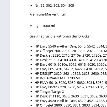
Nr. 62, 302, 303, 304, 305
Premium-Markentinte!
Menge: 1000 ml
Geeignet für die Patronen der Drucker
HP Envy 5540 e-All-in-One, 5540, 5542, 5544, 5
HP OfficeJet 200, 200 C, 201, 202, 202 C, 250 
HP Deskjet 2320, 2710, 2710e, 2720, 2720e, 27
HP Deskjet Plus 4100, 4110, 4110e, 4120, 4120
HP Envy 6010, 6010e, 6012, 6015, 6020, 6020e,
HP Envy Pro 6420, 6420e, 6422, 6430, 6430e, 6
HP DESKJET 2620, 2621, 2622, 2623, 2630, 2632
HP INK ADVANTAGE 3700 MFP
HP ENVY 5010, 5020, 5030, 5032, 5034, 5052,
HP Envy Photo 6220, 6230, 6232, 6234, 7130, 7
HP Tango, Tango X
HP DeskJet 1110, 3630, 3630, 3631, 3632, 3633
HP Envy 4520 e-All-in-One, 4520, 4521, 4522, 
HP OfficeJet 3800, 3830, 3831, 3833, 3834, 383