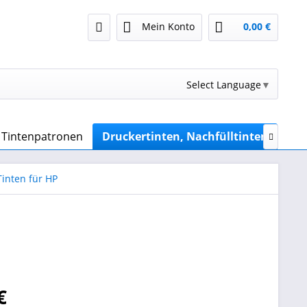
Mein Konto
0,00 €
Select Language
▼
r Tintenpatronen
Druckertinten, Nachfülltinten
Sub

inten für HP
€