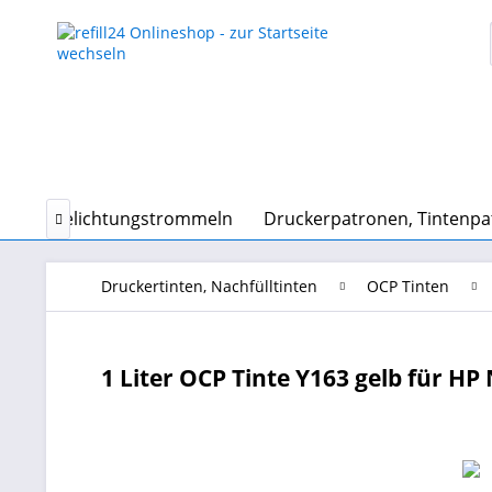
n und Belichtungstrommeln
Druckerpatronen, Tintenp

Druckertinten, Nachfülltinten
OCP Tinten
1 Liter OCP Tinte Y163 gelb für HP N