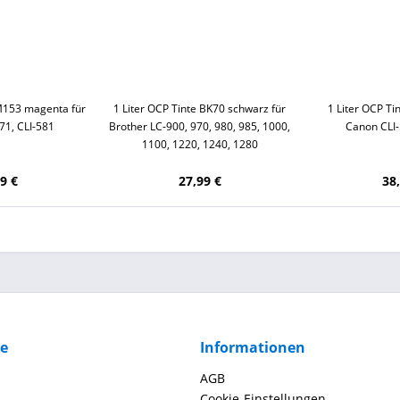
 M153 magenta für
1 Liter OCP Tinte BK70 schwarz für
1 Liter OCP Ti
71, CLI-581
Brother LC-900, 970, 980, 985, 1000,
Canon CLI-
1100, 1220, 1240, 1280
9 €
27,99 €
38
ce
Informationen
AGB
Cookie-Einstellungen