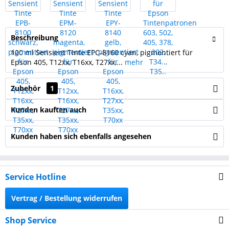
Beschreibung
100 ml Sensient Tinte EPC-8160 cyan, pigmentiert für
Epson 405, T12xx, T16xx, T27xx,...
mehr
Zubehör
1
Kunden kauften auch
Kunden haben sich ebenfalls angesehen
Service Hotline
Vertrag / Bestellung widerrufen
Shop Service