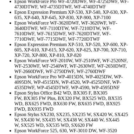
Epson WorkForce Pro WF-4720DWF, WF-4725DWF, WF-
4730DTWF, WF-4735DTWF, WF-4740DTWF
Epson Expression Premium XP-530, XP-540, XP-630, XP-
635, XP-640, XP-645, XP-830, XP-900, XP-7100
Epson WorkForce WF-3620DWF, WF-3620WF, WF-
3640DTWF, WF-7110DTW, WF-7210DTW, WF-
7610DWF, WF-7615DWF, WF-7620DTWF, WF-
7710DWF, WF-7715DWF, WF-7720DTWF
Epson Expression Premium XP-510, XP-520, XP-600, XP-
605, XP-610, XP-615, XP-620, XP-625, XP-700, XP-710,
XP-720, XP-800, XP-810, XP-820
Epson WorkForce WF-2010W, WF-2510WF, WF-2520NF,
WF-2530WF, WF-2540WF, WF-2630WF, WF-2650DWF,
WF-2660DWF, WF-2750DWF, WF-2760DWF
Epson WorkForce Pro WP-4015DN, WP-4025DW, WP-
4095DN, WP-4515DN, WP-4520, WP-4525DNF, WP-
4535DWF, WP-4545DTWF, WP-4590, WP-4595DNF
Epson Stylus Office B42 WD, BX305 F, BX305
FW, BX305 FW Plus, BX320 FW, BX525 WD, BX535
WD, BX625 FWD, BX630 FW, BX635 FWD, BX925
FWD, BX935 FWD
Epson Stylus SX230, SX235, SX235 W, SX420 W, SX425
W, SX430 W, SX435 W, SX438 W, SX440 W, SX445
W, SX525 WD, SX535 WD, SX620 FW
Epson WorkForce 525, 630, WF-3010 DW, WF-3520