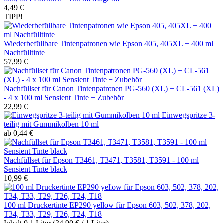
4,49 €
TIPP!
Wiederbefüllbare Tintenpatronen wie Epson 405, 405XL + 400 ml
Nachfülltinte
57,99 €
Nachfüllset für Canon Tintenpatronen PG-560 (XL) + CL-561 (XL)
- 4 x 100 ml Sensient Tinte + Zubehör
22,99 €
Einwegspritze 3-
teilig mit Gummikolben 10 ml
ab 0,44 €
Nachfüllset für Epson T3461, T3471, T3581, T3591 - 100 ml
Sensient Tinte black
10,99 €
100 ml Druckertinte EP290 yellow für Epson 603, 502, 378, 202,
T34, T33, T29, T26, T24, T18
Inhalt
0.1 Liter
(34,90 € / 1 Liter)