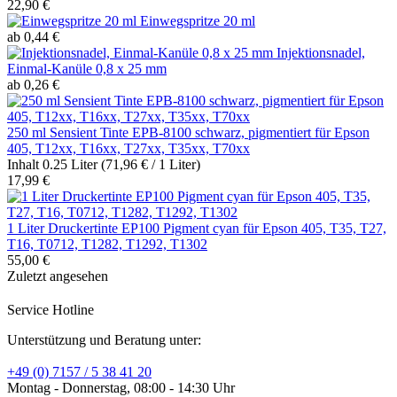
22,90 €
Einwegspritze 20 ml
ab 0,44 €
Injektionsnadel,
Einmal-Kanüle 0,8 x 25 mm
ab 0,26 €
250 ml Sensient Tinte EPB-8100 schwarz, pigmentiert für Epson
405, T12xx, T16xx, T27xx, T35xx, T70xx
Inhalt
0.25 Liter
(71,96 € / 1 Liter)
17,99 €
1 Liter Druckertinte EP100 Pigment cyan für Epson 405, T35, T27,
T16, T0712, T1282, T1292, T1302
55,00 €
Zuletzt angesehen
Service Hotline
Unterstützung und Beratung unter:
+49 (0) 7157 / 5 38 41 20
Montag - Donnerstag, 08:00 - 14:30 Uhr