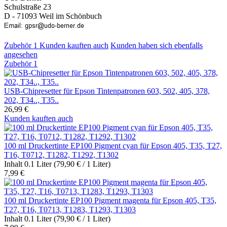
Schulstraße 23
D - 71093 Weil im Schönbuch
Zubehör
1
Kunden kauften auch
Kunden haben sich ebenfalls
angesehen
Zubehör
1
USB-Chipresetter für Epson Tintenpatronen 603, 502, 405, 378,
202, T34.., T35..
26,99 €
Kunden kauften auch
100 ml Druckertinte EP100 Pigment cyan für Epson 405, T35, T27,
T16, T0712, T1282, T1292, T1302
Inhalt
0.1 Liter
(79,90 € / 1 Liter)
7,99 €
100 ml Druckertinte EP100 Pigment magenta für Epson 405, T35,
T27, T16, T0713, T1283, T1293, T1303
Inhalt
0.1 Liter
(79,90 € / 1 Liter)