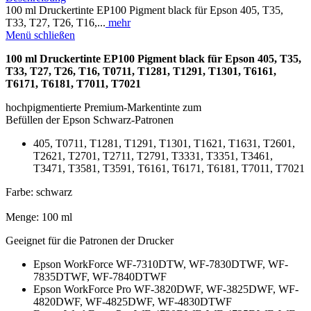
100 ml Druckertinte EP100 Pigment black für Epson 405, T35,
T33, T27, T26, T16,...
mehr
Menü schließen
100 ml Druckertinte EP100 Pigment black für Epson 405, T35,
T33, T27, T26, T16, T0711, T1281, T1291, T1301, T6161,
T6171, T6181, T7011, T7021
hochpigmentierte Premium-Markentinte zum
Befüllen der Epson Schwarz-Patronen
405, T0711, T1281, T1291, T1301, T1621, T1631, T2601,
T2621, T2701, T2711, T2791,
T3331, T3351, T3461,
T3471, T3581, T3591,
T6161, T6171, T6181, T7011, T7021
Farbe: schwarz
Menge: 100 ml
Geeignet für die Patronen der Drucker
Epson WorkForce WF-7310DTW, WF-7830DTWF, WF-
7835DTWF, WF-7840DTWF
Epson WorkForce Pro WF-3820DWF, WF-3825DWF, WF-
4820DWF, WF-4825DWF, WF-4830DTWF