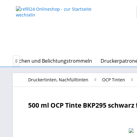
erkartuschen und Belichtungstrommeln
Druckerpatrone

Druckertinten, Nachfülltinten
OCP Tinten
500 ml OCP Tinte BKP295 schwarz f