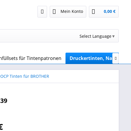
Mein Konto
0,00 €
Select Language
▼
füllsets für Tintenpatronen
Druckertinten, Nachfüllti

 OCP Tinten für BROTHER
239
€