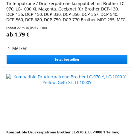
Tintenpatrone / Druckerpatrone kompatibel mit Brother LC-
970, LC-1000 XL Magenta. Geeignet für Brother DCP-130,
DCP-135, DCP-150, DCP-330, DCP-350, DCP-357, DCP-540,
DCP-560, DCP-680, DCP-750, DCP-770 Brother MFC-235, MFC-
240, MFC-260, MFC-440, MFC-465, MFC-660, MFC-680, MFC-
Inhalt
22 ml
(0,08 € / 1 ml)
845, MFC-885, MFC-3360, MFC-5460 Farbe: magenta / rot.
ab 1,79 €
Füllmenge: 22 ml. Ersetzt Original Brother...
Merken
Jetzt bestellen
Kompatible Druckerpatrone Brother LC-970 Y, LC-1000 Y Yellow,