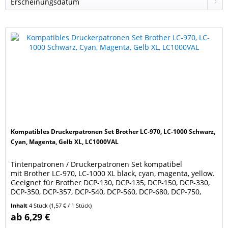
Kompatibles Druckerpatronen Set Brother LC-970, LC-1000 Schwarz,
Cyan, Magenta, Gelb XL, LC1000VAL
Tintenpatronen / Druckerpatronen Set kompatibel
mit Brother LC-970, LC-1000 XL black, cyan, magenta, yellow.
Geeignet für Brother DCP-130, DCP-135, DCP-150, DCP-330,
DCP-350, DCP-357, DCP-540, DCP-560, DCP-680, DCP-750,
DCP-770 Brother MFC-235, MFC-240, MFC-260, MFC-440,
Inhalt
4 Stück
(1,57 € / 1 Stück)
MFC-465, MFC-660, MFC-680, MFC-845, MFC-885, MFC-3360,
ab 6,29 €
MFC-5460 Füllmengen: schwarz 30 ml / cyan,...