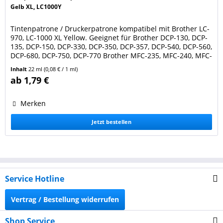
Gelb XL, LC1000Y
Tintenpatrone / Druckerpatrone kompatibel mit Brother LC-
970, LC-1000 XL Yellow. Geeignet für Brother DCP-130, DCP-
135, DCP-150, DCP-330, DCP-350, DCP-357, DCP-540, DCP-560,
DCP-680, DCP-750, DCP-770 Brother MFC-235, MFC-240, MFC-
260, MFC-440, MFC-465, MFC-660, MFC-680, MFC-845, MFC-
Inhalt
22 ml
(0,08 € / 1 ml)
885, MFC-3360, MFC-5460 Farbe: yellow / gelb. Füllmenge:
ab 1,79 €
22 ml. Ersetzt Original Brother...
Merken
Jetzt bestellen
Service Hotline
Vertrag / Bestellung widerrufen
Shop Service