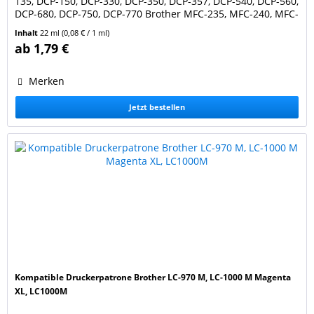
135, DCP-150, DCP-330, DCP-350, DCP-357, DCP-540, DCP-560,
DCP-680, DCP-750, DCP-770 Brother MFC-235, MFC-240, MFC-
260, MFC-440, MFC-465, MFC-660, MFC-680, MFC-845, MFC-
Inhalt
22 ml
(0,08 € / 1 ml)
885, MFC-3360, MFC-5460 Farbe: cyan / blau. Füllmenge: 22
ab 1,79 €
ml. Ersetzt Original Brother...
Merken
Jetzt bestellen
Kompatible Druckerpatrone Brother LC-970 M, LC-1000 M Magenta
XL, LC1000M