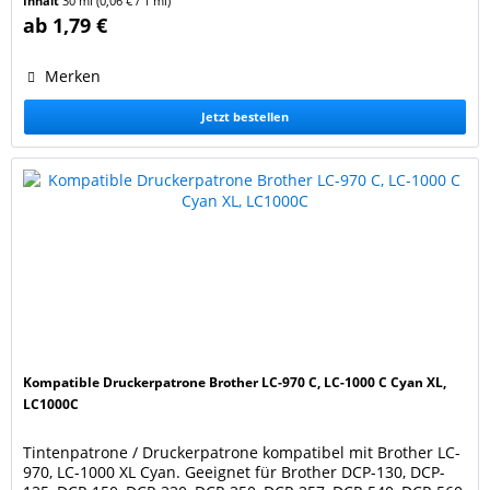
Inhalt
30 ml
(0,06 € / 1 ml)
845, MFC-885, MFC-3360, MFC-5460 Farbe: schwarz / black.
ab 1,79 €
Füllmenge: 30 ml. Ersetzt Original...
Merken
Jetzt bestellen
Kompatible Druckerpatrone Brother LC-970 C, LC-1000 C Cyan XL,
LC1000C
Tintenpatrone / Druckerpatrone kompatibel mit Brother LC-
970, LC-1000 XL Cyan. Geeignet für Brother DCP-130, DCP-