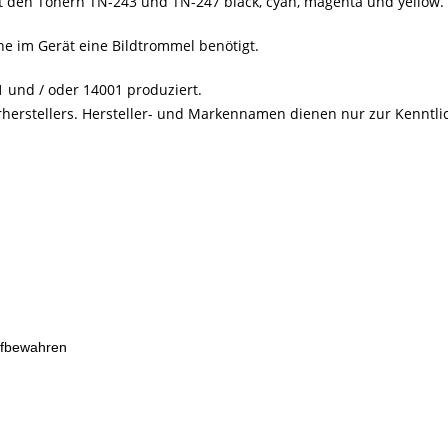
it den Tonern
TN-243 und TN-247 black, cyan, magenta und yellow.
he im Gerät eine Bildtrommel benötigt.
und / oder 14001 produziert.
erherstellers. Hersteller- und Markennamen dienen nur zur Kenntl
ufbewahren