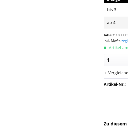
bis
3
ab
4
Inhalt:
18000 S
inkl. MwSt.
zzg
Artikel am
Vergleich
Artikel-Nr.:
Zu diesem 