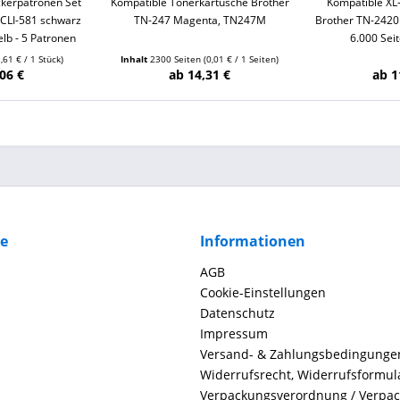
kerpatronen Set
Kompatible Tonerkartusche Brother
Kompatible XL
CLI-581 schwarz
TN-247 Magenta, TN247M
Brother TN-2420 
lb - 5 Patronen
6.000 Sei
1,61 € / 1 Stück)
Inhalt
2300 Seiten
(0,01 € / 1 Seiten)
06 €
ab 14,31 €
ab 1
ce
Informationen
AGB
Cookie-Einstellungen
Datenschutz
Impressum
Versand- & Zahlungsbedingunge
Widerrufsrecht, Widerrufsformul
Verpackungsverordnung / Verpa