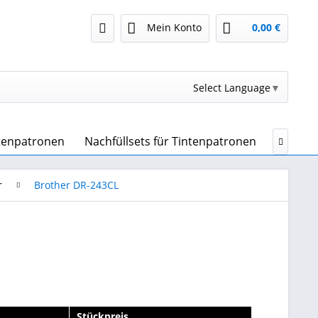
Mein Konto
0,00 €
Select Language
▼
ntenpatronen
Nachfüllsets für Tintenpatronen
Drucker

r
Brother DR-243CL
Stückpreis