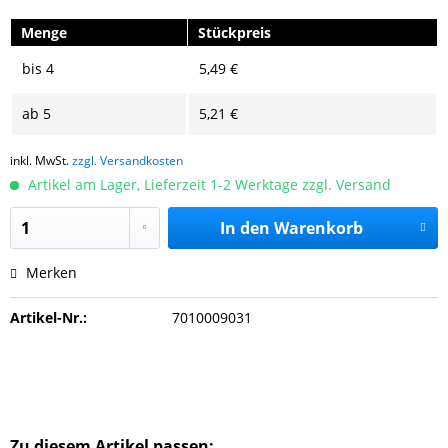
Menge
Stückpreis
bis
4
5,49 €
ab
5
5,21 €
inkl. MwSt.
zzgl. Versandkosten
Artikel am Lager, Lieferzeit 1-2 Werktage zzgl. Versand
In den
Warenkorb
Merken
Artikel-Nr.:
7010009031
Zu diesem Artikel passen: