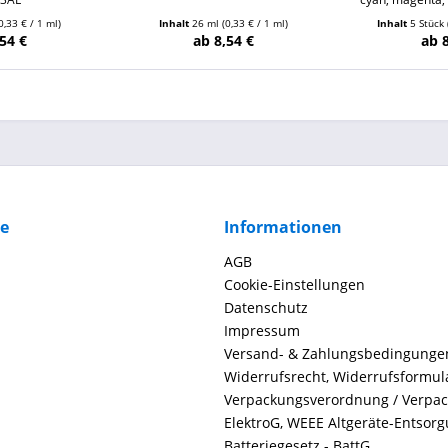
0,33 € / 1 ml)
Inhalt
26 ml
(0,33 € / 1 ml)
Inhalt
5 Stück
54 €
ab 8,54 €
ab 
ce
Informationen
AGB
Cookie-Einstellungen
Datenschutz
Impressum
Versand- & Zahlungsbedingunge
Widerrufsrecht, Widerrufsformul
Verpackungsverordnung / Verpa
ElektroG, WEEE Altgeräte-Entsor
Batteriegesetz - BattG