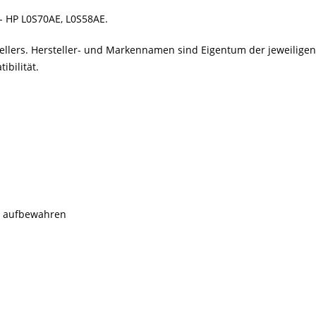
 - HP L0S70AE, L0S58AE.
stellers. Hersteller- und Markennamen sind Eigentum der jeweilig
bilität.
rn aufbewahren