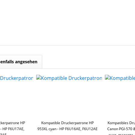
enfalls angesehen
ckerpatrone HP
Kompatible Druckerpatrone HP
Kompatibles Dr
- HP F6U17AE,
953XL cyan - HP F6U16AE, F6U12AE
Canon PGI-570 &
13AE
cyan, magenta, 