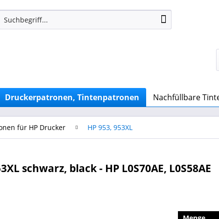
Druckerpatronen, Tintenpatronen
Nachfüllbare Tin
onen für HP Drucker
HP 953, 953XL
XL schwarz, black - HP L0S70AE, L0S58AE
Menge