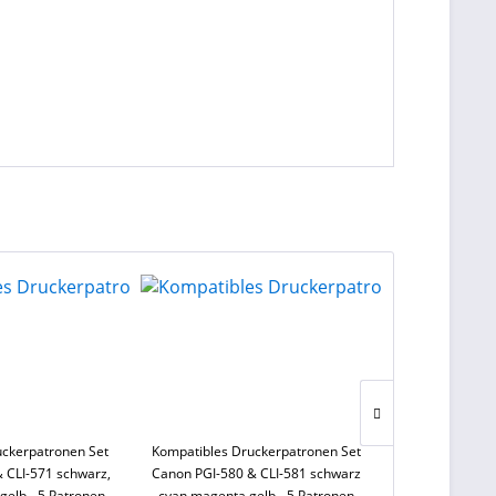
uckerpatronen Set
Kompatibles Druckerpatronen Set
Kompatible Dru
 CLI-571 schwarz,
Canon PGI-580 & CLI-581 schwarz
LC-3219 XL-C
gelb - 5 Patronen
cyan magenta gelb - 5 Patronen