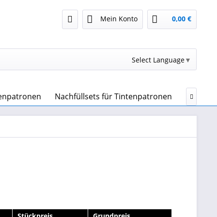
Mein Konto
0,00 €
Select Language
▼
tenpatronen
Nachfüllsets für Tintenpatronen
Druckert

Stückpreis
Grundpreis