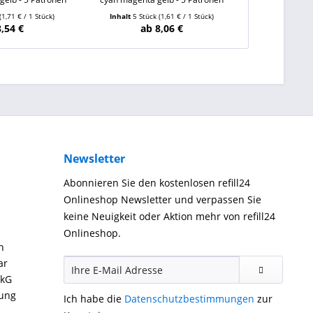
(1,71 € / 1 Stück)
Inhalt
5 Stück
(1,61 € / 1 Stück)
Inhalt
20 
8,54 €
ab 8,06 €
ab
Newsletter
Abonnieren Sie den kostenlosen refill24
Onlineshop Newsletter und verpassen Sie
keine Neuigkeit oder Aktion mehr von refill24
Onlineshop.
n
ar
ckG
gung
Ich habe die
Datenschutzbestimmungen
zur