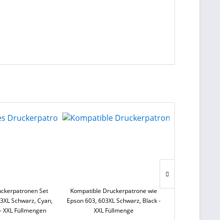
TIPP!
uckerpatronen Set
Kompatible Druckerpatrone wie
Kompatibles D
03XL Schwarz, Cyan,
Epson 603, 603XL Schwarz, Black -
Canon PGI-550 
- XXL Füllmengen
XXL Füllmenge
cyan, magenta,