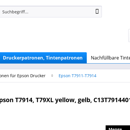
Druckerpatronen, Tintenpatronen
Nachfüllbare Tin
onen für Epson Drucker
Epson T7911-T7914
son T7914, T79XL yellow, gelb, C13T791440
Menge