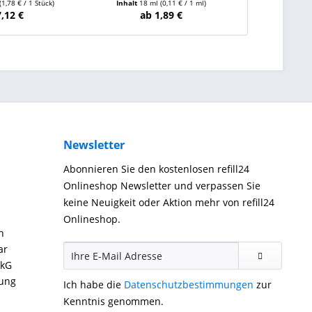
(1,78 € / 1 Stück)
Inhalt
18 ml
(0,11 € / 1 ml)
Inhalt
5 Stü
7,12 €
ab 1,89 €
ab
Newsletter
Abonnieren Sie den kostenlosen refill24
Onlineshop Newsletter und verpassen Sie
keine Neuigkeit oder Aktion mehr von refill24
Onlineshop.
n
ar
ckG
gung
Ich habe die
Datenschutzbestimmungen
zur
Kenntnis genommen.