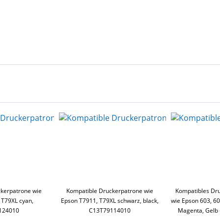
kerpatrone wie
Kompatible Druckerpatrone wie
Kompatibles Dr
 T79XL cyan,
Epson T7911, T79XL schwarz, black,
wie Epson 603, 6
124010
C13T79114010
Magenta, Gelb 