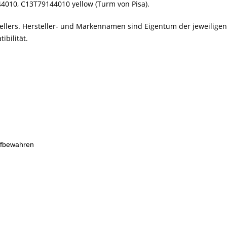
44010
,
C13T79144010
yellow (Turm von Pisa).
stellers. Hersteller- und Markennamen sind Eigentum der jeweilig
bilität.
ufbewahren