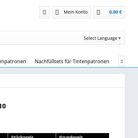
Mein Konto
0,00 €
Select Language
▼
tenpatronen
Nachfüllsets für Tintenpatronen
Druckert

10
Stückpreis
Grundpreis