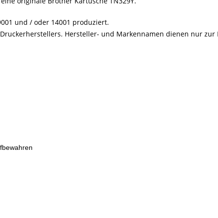
 eine originale Brother Kartusche TN329Y.
001 und / oder 14001 produziert.
s Druckerherstellers. Hersteller- und Markennamen dienen nur zur
ufbewahren