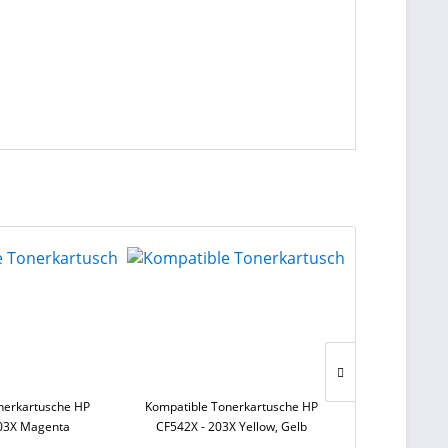
nerkartusche HP
Kompatible Tonerkartusche HP
Kompatible T
203X Magenta
CF542X - 203X Yellow, Gelb
CF541X 