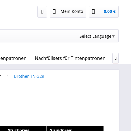
Mein Konto
0,00 €
Select Language
▼
ntenpatronen
Nachfüllsets für Tintenpatronen
Drucker

r
Brother TN-329
Stückpreis
Grundpreis