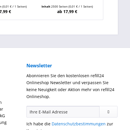
en
(0,01 € / 1 Seiten)
Inhalt
2500 Seiten
(0,01 € / 1 Seiten)
Inhalt
2500 Sei
7,99 €
ab 17,99 €
ab 
Newsletter
Abonnieren Sie den kostenlosen refill24
Onlineshop Newsletter und verpassen Sie
keine Neuigkeit oder Aktion mehr von refill24
Onlineshop.
n
ar
ckG
gung
Ich habe die
Datenschutzbestimmungen
zur