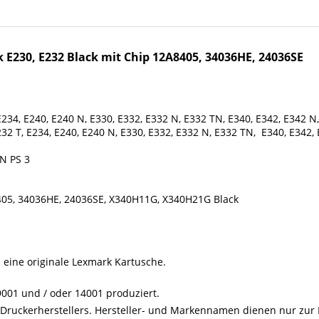
 E230, E232 Black
mit Chip
12A8405, 34036HE, 24036SE
E234, E240, E240 N, E330, E332, E332 N, E332 TN, E340, E342, E342 N
32 T, E234, E240, E240 N, E330, E332, E332 N, E332 TN, E340, E342,
 N PS 3
405, 34036HE, 24036SE, X340H11G, X340H21G Black
e eine originale Lexmark Kartusche.
001 und / oder 14001 produziert.
s Druckerherstellers. Hersteller- und Markennamen dienen nur zur