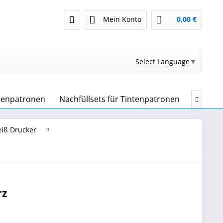
Mein Konto
0,00 €
Select Language
▼
ntenpatronen
Nachfüllsets für Tintenpatronen
Drucker

iß Drucker
rz