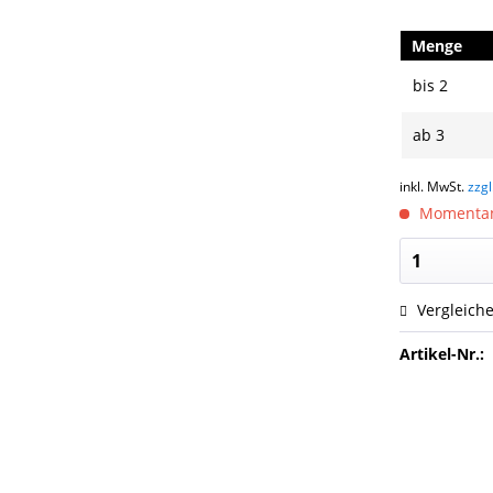
Menge
bis
2
ab
3
inkl. MwSt.
zzg
Momentan a
Vergleich
Artikel-Nr.: