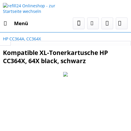
Menü
HP CC364A, CC364X
Select Language
▼
Kompatible XL-Tonerkartusche HP
CC364X, 64X black, schwarz