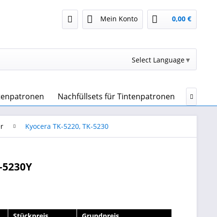
Mein Konto
0,00 €
Select Language
▼
ntenpatronen
Nachfüllsets für Tintenpatronen
Drucker

r
Kyocera TK-5220, TK-5230
-5230Y
Stückpreis
Grundpreis