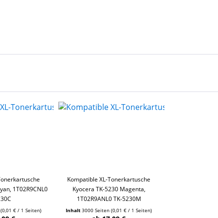
Tonerkartusche
Kompatible XL-Tonerkartusche
Cyan, 1T02R9CNL0
Kyocera TK-5230 Magenta,
230C
1T02R9ANL0 TK-5230M
n
(0,01 € / 1 Seiten)
Inhalt
3000 Seiten
(0,01 € / 1 Seiten)