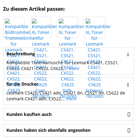
Zu diesem Artikel passen:
Beschreibung
Kompatible Tonerkartusche für Lexmark CS421, CS521,
CS622, CX421, CX522, CX622,...
mehr
für die Drucker
Lexmark CS420, CS421 adn, CS421 dn, CS521 dn, CS622 de
Lexmark CX421 adn, CX522...
mehr
Kunden kauften auch
Kunden haben sich ebenfalls angesehen