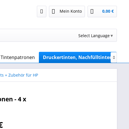
Mein Konto
0,00 €
Select Language
▼
r Tintenpatronen
Druckertinten, Nachfülltinten
Sub

ets + Zubehör für HP
nen - 4 x
€