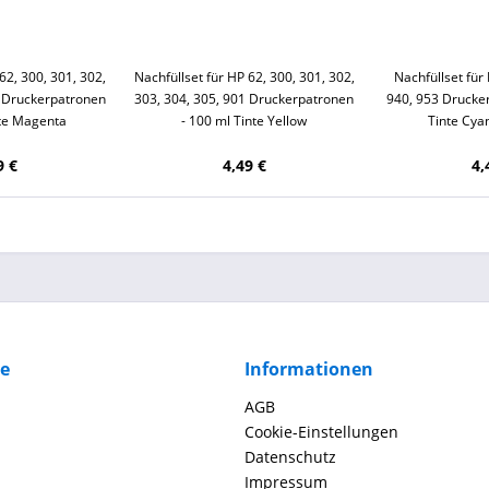
62, 300, 301, 302,
Nachfüllset für HP 62, 300, 301, 302,
Nachfüllset für
1 Druckerpatronen
303, 304, 305, 901 Druckerpatronen
940, 953 Drucke
nte Magenta
- 100 ml Tinte Yellow
Tinte Cya
9 €
4,49 €
4,
ce
Informationen
AGB
Cookie-Einstellungen
Datenschutz
Impressum