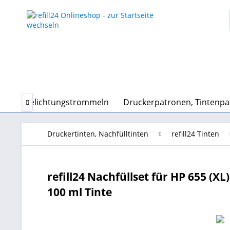
n und Belichtungstrommeln
Druckerpatronen, Tintenp

Druckertinten, Nachfülltinten
refill24 Tinten
refill24 Nachfüllset für HP 655 (X
100 ml Tinte