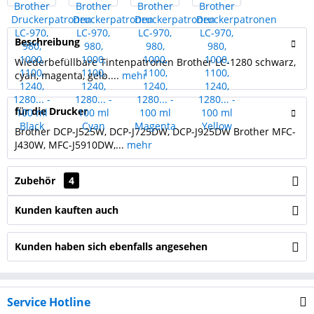
Beschreibung
Wiederbefüllbare Tintenpatronen Brother LC-1280 schwarz,
cyan, magenta, gelb....
mehr
für die Drucker
Brother DCP-J525W, DCP-J725DW, DCP-J925DW Brother MFC-
J430W, MFC-J5910DW,...
mehr
Zubehör
4
Kunden kauften auch
Kunden haben sich ebenfalls angesehen
Service Hotline