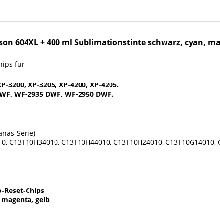
son 604XL + 400 ml
Sublimationstinte
schwarz, cyan, ma
hips für
P-3200, XP-3205, XP-4200, XP-4205.
WF, WF-2935 DWF, WF-2950 DWF.
anas-Serie)
0, C13T10H34010, C13T10H44010, C13T10H24010, C13T10G14010, 
o-Reset-Chips
, magenta, gelb