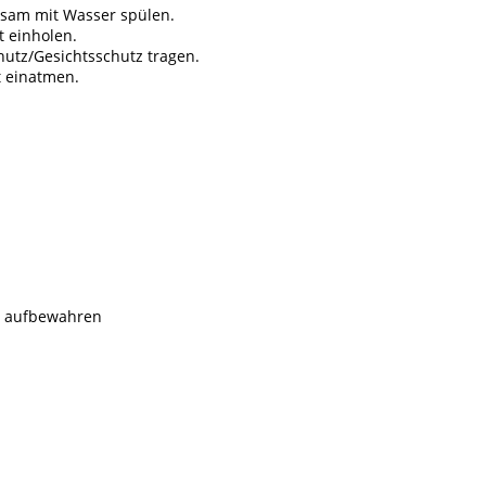
tsam mit Wasser spülen.
t einholen.
tz/Gesichtsschutz tragen.
 einatmen.
rn aufbewahren