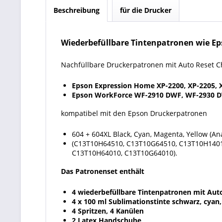
Beschreibung
für die Drucker
Wiederbefüllbare Tintenpatronen wie Ep
Nachfüllbare Druckerpatronen mit Auto Reset C
Epson Expression Home XP-2200, XP-2205, X
Epson WorkForce WF-2910 DWF, WF-2930 D
kompatibel mit den Epson Druckerpatronen
604 + 604XL Black, Cyan, Magenta, Yellow (An
(
C13T10H64510, C13T10G64510, C13T10H1401
C13T10H64010, C13T10G64010
).
Das Patronenset enthält
4 wiederbefüllbare Tintenpatronen mit Aut
4 x 100 ml Sublimationstinte schwarz, cyan
4 Spritzen, 4 Kanülen
2 Latex Handschuhe