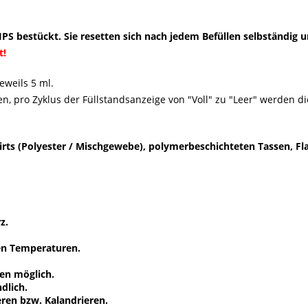
S bestückt. Sie resetten sich nach jedem Befüllen selbständig u
t!
eweils 5 ml.
, pro Zyklus der Füllstandsanzeige von "Voll" zu "Leer" werden 
irts (Polyester / Mischgewebe), polymerbeschichteten Tassen, F
z.
en Temperaturen.
en möglich.
dlich.
ren bzw. Kalandrieren.