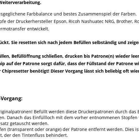
Weiterverarbeitung.
 ausgeglichene Farbbalance und bestes Zusammenspiel der Farben.
pfe der Druckerhersteller Epson, Ricoh Nashuatec NRG, Brother, R
rmotransfer entwickelt.
kt. Sie resetten sich nach jedem Befüllen selbständig und zeige
füllen, Befüllöffnung schließen, drucken bis Patrone(n) wieder le
ip auf der Patrone sorgt dafür, dass der Füllstand der Patrone 
 Chipresetter benötigt! Dieser Vorgang lässt sich beliebig oft wi
-Vorgang:
iginalpatronen! Befüllt werden diese Druckerpatronen durch das E
llen. Danach das Einfüllloch mit dem vorher entnommenen Stopfen 
nsatz getauscht werden.
n (transparent oder orange) der Patrone entfernt werden. Dies ist
, der den Tintenfluss behindert.