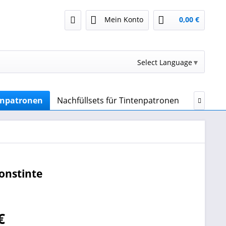
Mein Konto
0,00 €
Select Language
▼
enpatronen
Nachfüllsets für Tintenpatronen
Druckert

onstinte
€