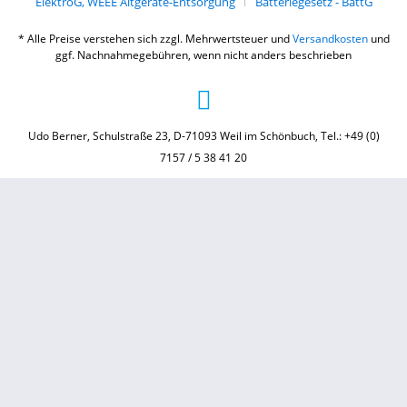
ElektroG, WEEE Altgeräte-Entsorgung
Batteriegesetz - BattG
* Alle Preise verstehen sich zzgl. Mehrwertsteuer und
Versandkosten
und
ggf. Nachnahmegebühren, wenn nicht anders beschrieben
Udo Berner, Schulstraße 23, D-71093 Weil im Schönbuch, Tel.: +49 (0)
7157 / 5 38 41 20