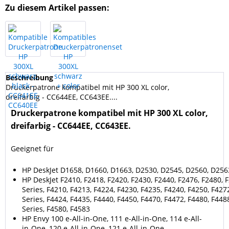
Zu diesem Artikel passen:
Beschreibung
Druckerpatrone kompatibel mit HP 300 XL color,
dreifarbig - CC644EE, CC643EE....
Druckerpatrone kompatibel mit HP 300 XL color,
dreifarbig - CC644EE, CC643EE.
Geeignet für
HP DeskJet D1658, D1660, D1663, D2530, D2545, D2560, D256
HP DeskJet F2410, F2418, F2420, F2430, F2440, F2476, F2480, 
Series, F4210, F4213, F4224, F4230, F4235, F4240, F4250, F427
Series, F4424, F4435, F4440, F4450, F4470, F4472, F4480, F448
Series, F4580, F4583
HP Envy 100 e-All-in-One, 111 e-All-in-One, 114 e-All-
in-One, 120 e-All-in-One, 121 e-All-in-One