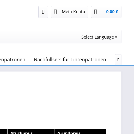
Mein Konto
0,00 €
Select Language
▼
tenpatronen
Nachfüllsets für Tintenpatronen
Druckert

Stückpreis
Grundpreis