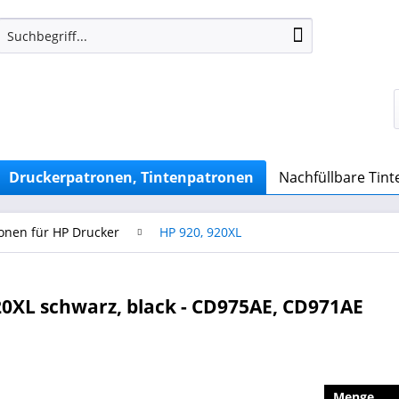
Druckerpatronen, Tintenpatronen
Nachfüllbare Tin
onen für HP Drucker
HP 920, 920XL
0XL schwarz, black - CD975AE, CD971AE
Menge