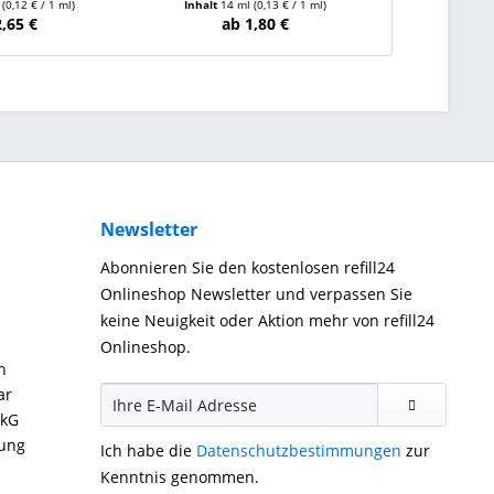
l
(0,12 € / 1 ml)
Inhalt
14 ml
(0,13 € / 1 ml)
Inhalt
15 
2,65 €
ab 1,80 €
ab
Newsletter
Abonnieren Sie den kostenlosen refill24
Onlineshop Newsletter und verpassen Sie
keine Neuigkeit oder Aktion mehr von refill24
Onlineshop.
n
ar
ckG
gung
Ich habe die
Datenschutzbestimmungen
zur
Kenntnis genommen.