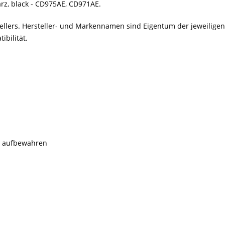
arz, black - CD975AE, CD971AE.
stellers. Hersteller- und Markennamen sind Eigentum der jeweilig
bilität.
rn aufbewahren