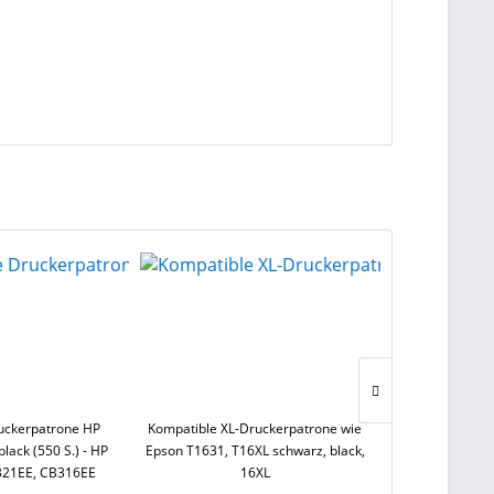
TIPP!
uckerpatrone HP
Kompatible XL-Druckerpatrone wie
Kompatible Dr
lack (550 S.) - HP
Epson T1631, T16XL schwarz, black,
CLI-551 XL Mag
321EE, CB316EE
16XL
5