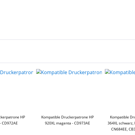
ckerpatrone HP
Kompatible Druckerpatrone HP
Kompatible Dr
 - CD972AE
920XL magenta - CD973AE
364XL schwarz, b
CN684EE, CB