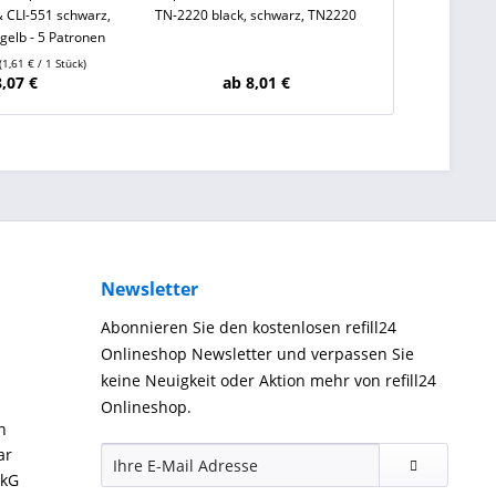
 CLI-551 schwarz,
TN-2220 black, schwarz, TN2220
CLI-571 Y XL Ye
gelb - 5 Patronen
CLI
(1,61 € / 1 Stück)
Inhalt
13 
8,07 €
ab 8,01 €
ab
Newsletter
Abonnieren Sie den kostenlosen refill24
Onlineshop Newsletter und verpassen Sie
keine Neuigkeit oder Aktion mehr von refill24
Onlineshop.
n
ar
ckG