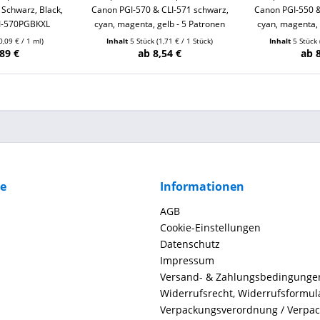
Schwarz, Black,
Canon PGI-570 & CLI-571 schwarz,
Canon PGI-550 &
I-570PGBKXL
cyan, magenta, gelb - 5 Patronen
cyan, magenta, 
0,09 € / 1 ml)
Inhalt
5 Stück
(1,71 € / 1 Stück)
Inhalt
5 Stück
89 €
ab 8,54 €
ab 
ce
Informationen
AGB
Cookie-Einstellungen
Datenschutz
Impressum
Versand- & Zahlungsbedingunge
Widerrufsrecht, Widerrufsformul
Verpackungsverordnung / Verpa