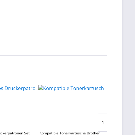
uckerpatronen Set
Kompatible Tonerkartusche Brother
Kompatible Dr