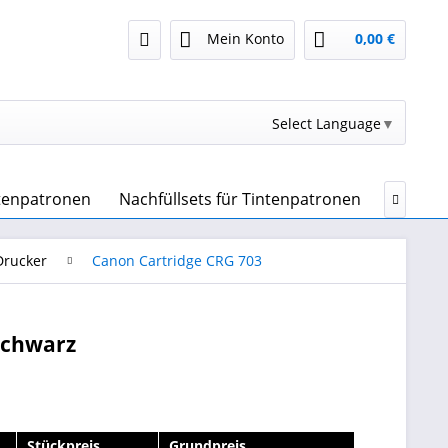
Mein Konto
0,00 €
Select Language
▼
ntenpatronen
Nachfüllsets für Tintenpatronen
Drucker

Drucker
Canon Cartridge CRG 703
schwarz
Stückpreis
Grundpreis