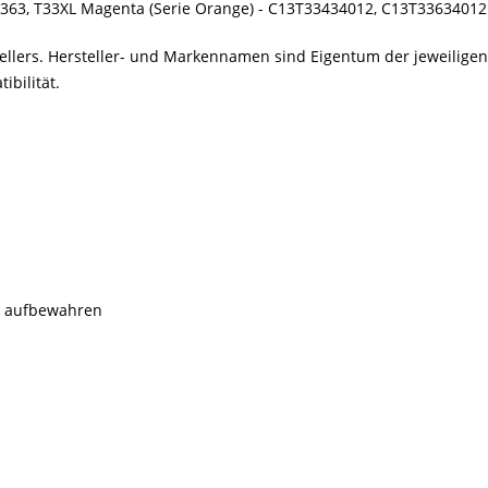
3363, T33XL Magenta (Serie Orange) - C13T33434012, C13T33634012
stellers. Hersteller- und Markennamen sind Eigentum der jeweilig
bilität.
rn aufbewahren