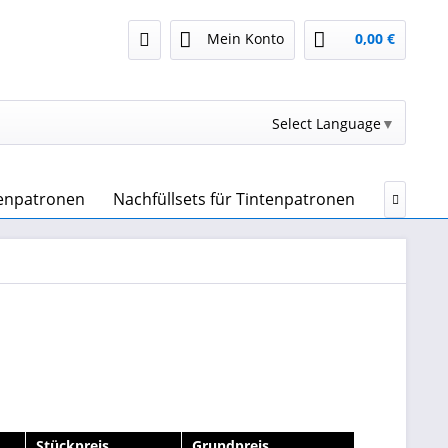
Mein Konto
0,00 €
Select Language
▼
tenpatronen
Nachfüllsets für Tintenpatronen
Druckert

Stückpreis
Grundpreis