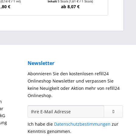
l
(0,14 € / 1 ml)
Inhalt
5 Stück
(1,61 € / 1 Stück)
Inhalt
18 
1,80 €
ab 8,07 €
ab
Newsletter
Abonnieren Sie den kostenlosen refill24
Onlineshop Newsletter und verpassen Sie
keine Neuigkeit oder Aktion mehr von refill24
Onlineshop.
n
ar
ckG
gung
Ich habe die
Datenschutzbestimmungen
zur
Kenntnis genommen.