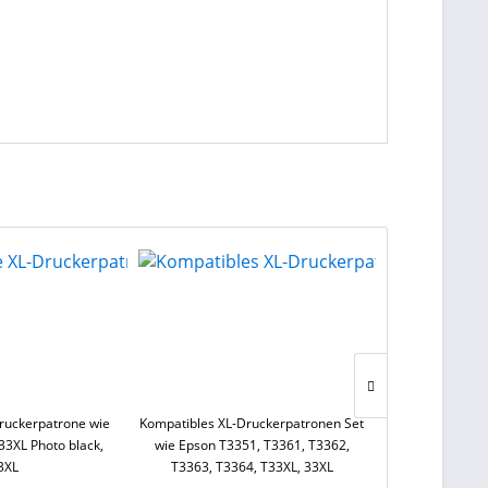
ruckerpatrone wie
Kompatibles XL-Druckerpatronen Set
Kompatible XL-
33XL Photo black,
wie Epson T3351, T3361, T3362,
Epson T2991, T2
3XL
T3363, T3364, T33XL, 33XL