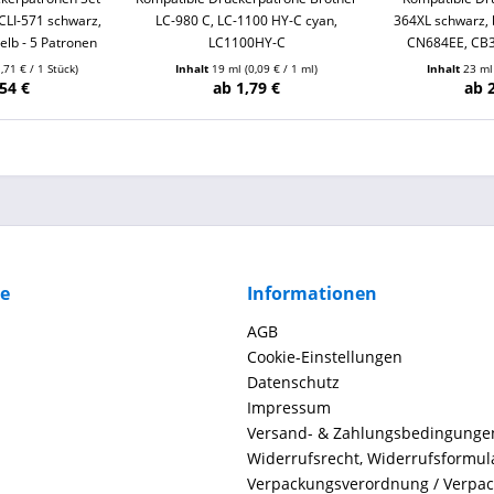
CLI-571 schwarz,
LC-980 C, LC-1100 HY-C cyan,
364XL schwarz, b
elb - 5 Patronen
LC1100HY-C
CN684EE, CB
1,71 € / 1 Stück)
Inhalt
19 ml
(0,09 € / 1 ml)
Inhalt
23 m
54 €
ab 1,79 €
ab 
ce
Informationen
AGB
Cookie-Einstellungen
Datenschutz
Impressum
Versand- & Zahlungsbedingunge
Widerrufsrecht, Widerrufsformul
Verpackungsverordnung / Verpa