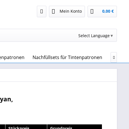
Mein Konto
0,00 €
Select Language
▼
tenpatronen
Nachfüllsets für Tintenpatronen
Druckert

Cyan,
Stückpreis
Grundpreis