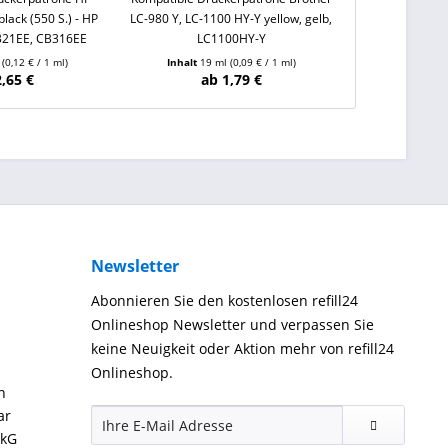
lack (550 S.) - HP
LC-980 Y, LC-1100 HY-Y yellow, gelb,
PGI-570 PGBK 
321EE, CB316EE
LC1100HY-Y
0318C001 
l
(0,12 € / 1 ml)
Inhalt
19 ml
(0,09 € / 1 ml)
Inhalt
22 
2,65 €
ab 1,79 €
ab
Newsletter
Abonnieren Sie den kostenlosen refill24
Onlineshop Newsletter und verpassen Sie
keine Neuigkeit oder Aktion mehr von refill24
Onlineshop.
n
ar
ckG